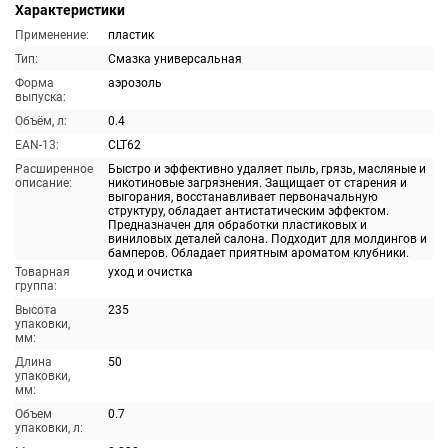
Характеристики
Применение:
пластик
Тип:
Смазка универсальная
Форма
аэрозоль
выпуска:
Объём, л:
0.4
EAN-13:
CLT62
Расширенное
Быстро и эффективно удаляет пыль, грязь, масляные и
описание:
никотиновые загрязнения. Защищает от старения и
выгорания, восстанавливает первоначальную
структуру, обладает антистатическим эффектом.
Предназначен для обработки пластиковых и
виниловых деталей салона. Подходит для молдингов и
бамперов. Обладает приятным ароматом клубники.
Товарная
уход и очистка
группа:
Высота
235
упаковки,
мм:
Длина
50
упаковки,
мм:
Объем
0.7
упаковки, л: