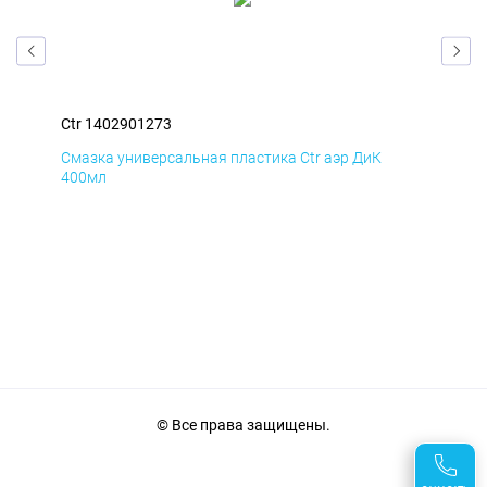
Ctr 1402901273
Ctr
Смазка универсальная пластика Ctr аэр ДиК
Сма
400мл
40
© Все права защищены.